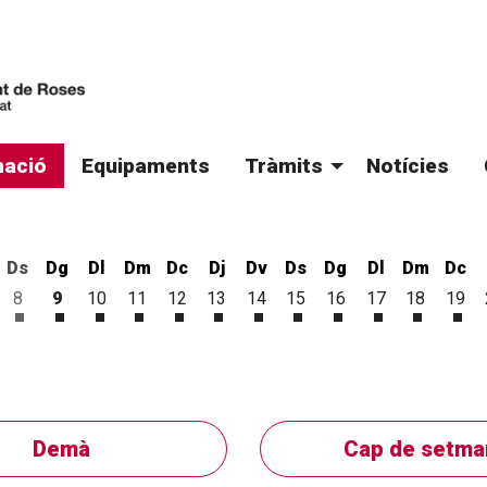
ació
Equipaments
Tràmits
Notícies
Ds
Dg
Dl
Dm
Dc
Dj
Dv
Ds
Dg
Dl
Dm
Dc
8
9
10
11
12
13
14
15
16
17
18
19
'agost
 d'agost
vendres 7 d'agost
Dissabte 8 d'agost
Diumenge 9 d'agost
Dilluns 10 d'agost
Dimarts 11 d'agost
Dimecres 12 d'agost
Dijous 13 d'agost
Divendres 14 d'agost
Dissabte 15 d'agost
Diumenge 16 d'ago
Dilluns 17 d'a
Dimarts 1
Dim
Demà
Cap de setma