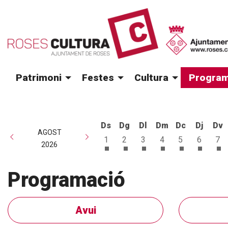
Patrimoni
Festes
Cultura
Program
Ds
Dg
Dl
Dm
Dc
Dj
Dv
AGOST
1
2
3
4
5
6
7
2026
Dissabte 1 d'agost
Diumenge 2 d'agost
Dilluns 3 d'agost
Dimarts 4 d'agost
Dimecres 5 d
Dijous 6
Di
Programació
Avui