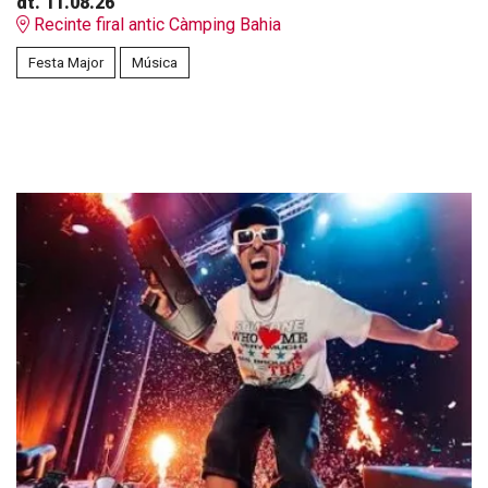
dt. 11.08.26
Recinte firal antic Càmping Bahia
Festa Major
Música