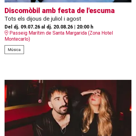
Discomòbil amb festa de l'escuma
Tots els dijous de juliol i agost
Del dj. 09.07.26
al dj. 20.08.26
|
20:00 h
Passeig Marítim de Santa Margarida (Zona Hotel
Montecarlo)
Música