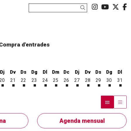
Link a ins
Link a
Link
L
Cercar
Compra d'entrades
Dj
Dv
Ds
Dg
Dl
Dm
Dc
Dj
Dv
Ds
Dg
Dl
20
21
22
23
24
25
26
27
28
29
30
31
st
gost
8 d'agost
ecres 19 d'agost
Dijous 20 d'agost
Divendres 21 d'agost
Dissabte 22 d'agost
Diumenge 23 d'agost
Dilluns 24 d'agost
Dimarts 25 d'agost
Dimecres 26 d'agost
Dijous 27 d'agost
Divendres 28 d'agos
Dissabte 29 d'a
Diumenge 
Dillu
na
Agenda mensual