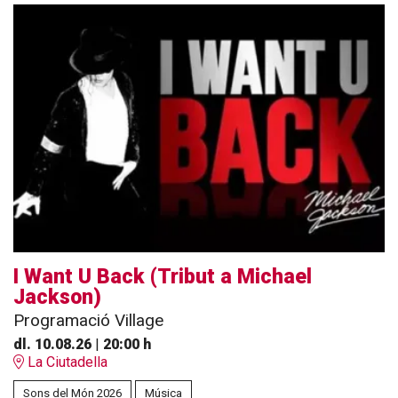
I Want U Back (Tribut a Michael
Jackson)
Programació Village
dl. 10.08.26
|
20:00 h
La Ciutadella
Sons del Món 2026
Música