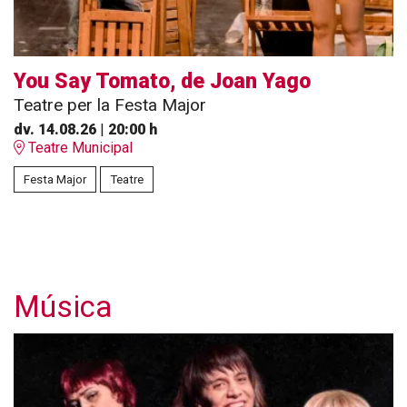
You Say Tomato, de Joan Yago
Teatre per la Festa Major
dv. 14.08.26
|
20:00 h
Teatre Municipal
Festa Major
Teatre
Música