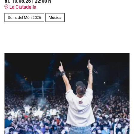
dl. 10.08.26
|
22:00 h
La Ciutadella
Sons del Món 2026
Música