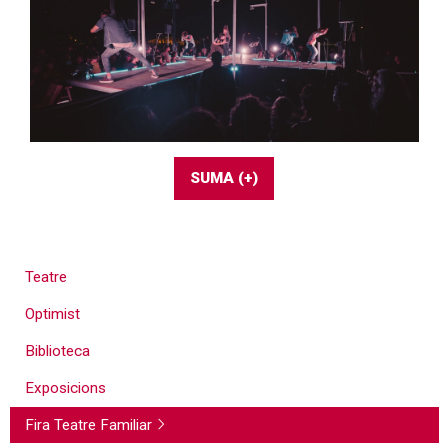
SUMA (+)
Teatre
Optimist
Biblioteca
Exposicions
Fira Teatre Familiar