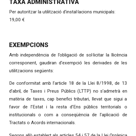
TAXA ADMINISTRATIVA
Per autoritzar la utilització d'instal·lacions municipals:
19,00 €
EXEMPCIONS
Amb independència de l’obligació de sol·licitar la llicència
corresponent, gaudiran d'exempció les derivades de les
utilitzacions següents:
De conformitat amb l’article 18 de la Llei 8/1998, de 13
d’abril, de Taxes i Preus Públics (LTTP) no s’admetrà en
matèria de taxes, cap benefici tributari, llevat que sigui a
favor de l’Estat i la resta d’Ens públics territorials o
institucionals o com a conseqüència de l’aplicació de
Tractats o Acords internacionals.
Segons allò establert als articles 54 i 57 de la Llei Orgànica