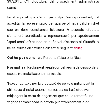
39/2015, d'1 d'octubre, del procediment administratiu
comú.
En el supòsit que s'actuï per mitjà d'un representant, cal
acreditar la representació per qualsevol mitjà vàlid en dret
que en deixi constància fidedigna. A aquests efectes,
s'entendrà acreditada la representació per apoderament
"apud acta" efectuada en el Servei d'Atenció al Ciutadà, o
bé de forma electrònica clicant al següent
enllaç.
Qui ho pot demanar:
Persona física o jurídica.
Normativa:
Reglament regulador del règim de cessió dels
espais i/o instal·lacions municipals.
Taxes:
La taxa per la prestació de serveis mitjançant la
utilització d'instal·lacions municipals es farà efectiva
mitjançant la carta de pagament que se us remetrà una
vegada formalitzada la petició (electrònicament o de