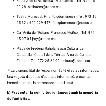
Espai Z de la Biblioteca: Pilar Cortés - Tel.: 972 15
09 28 biblioteca@roses.cat
Teatre Municipal: Fina Puigdomènech - Tel.: 972 15
25 32 / 620 929 447 fpuigdomenech@roses.cat
Ca l'Anita de l'Estanc: Francisco Muñoz - Tel.: 972
15 07 04 jroy@roses.cat
Plaça de Frederic Rahola, Espai Cultural La
Ciutadella i Castell de la Trinitat: Àrea de Cultura i
Festes - Tel.: 972 25 24 00 cultura@roses.cat
*
La disponibilitat de l'espai només té efectes informatius
.
Una vegada disposeu d'aquesta informació, presenteu,
immediatament, la corresponent sol·licitud.
b) Presentar la sol·licitud juntament amb la memòria
de l'activitat: