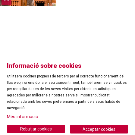
Informació sobre cookies
Utilitzem cookies pròpies i de tercers per al correcte funcionament del
lloc web, i si ens dona el seu consentiment, també farem servir cookies
per recopilar dades de les seves visites per obtenir estadístiques
agregades per millorar els nostres serveis i mostrar publicitat
©
Ajuntament de Roses
| C/ Tarragona, 81 | 17480 ROSES
relacionada amb les seves preferències a partir dels seus hàbits de
Tel.: 972 25 24 00 |
cultura@roses.cat
navegació.
Sitemap
|
Ús de Cookies
|
Contacte
|
Més informació
Ajuntament de Roses
Rebutjar cookies
Acceptar cookies