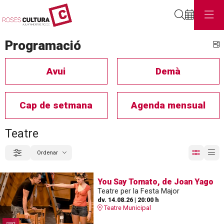
Cerca
Programació
C
Avui
Demà
Cap de setmana
Agenda mensual
Teatre
Ordenar
Filtrar
Ordenar per
You Say Tomato, de Joan Yago
Teatre per la Festa Major
dv. 14.08.26
|
20:00 h
Teatre Municipal