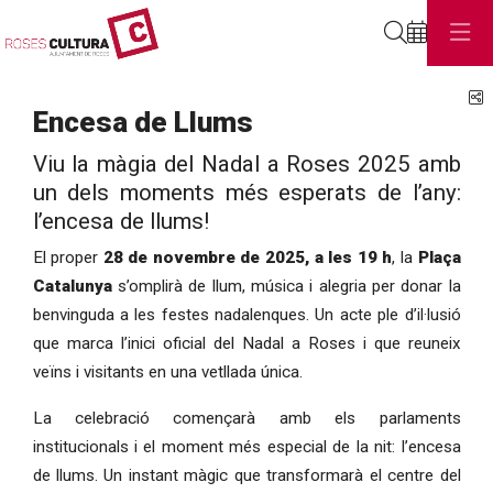
Cerca
C
Encesa de Llums
Viu la màgia del Nadal a Roses 2025 amb
un dels moments més esperats de l’any:
l’encesa de llums!
El proper
28 de novembre de 2025, a les 19 h
, la
Plaça
Catalunya
s’omplirà de llum, música i alegria per donar la
benvinguda a les festes nadalenques. Un acte ple d’il·lusió
que marca l’inici oficial del Nadal a Roses i que reuneix
veïns i visitants en una vetllada única.
La celebració començarà amb els parlaments
institucionals i el moment més especial de la nit: l’encesa
de llums. Un instant màgic que transformarà el centre del