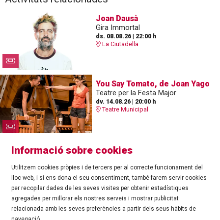
Joan Dausà
Gira Immortal
ds. 08.08.26
|
22:00 h
La Ciutadella
You Say Tomato, de Joan Yago
Teatre per la Festa Major
dv. 14.08.26
|
20:00 h
Teatre Municipal
Informació sobre cookies
Utilitzem cookies pròpies i de tercers per al correcte funcionament del
lloc web, i si ens dona el seu consentiment, també farem servir cookies
per recopilar dades de les seves visites per obtenir estadístiques
agregades per millorar els nostres serveis i mostrar publicitat
©
Ajuntament de Roses
| C/ Tarragona, 81 | 17480 ROSES
relacionada amb les seves preferències a partir dels seus hàbits de
Tel.: 972 25 24 00 |
cultura@roses.cat
navegació.