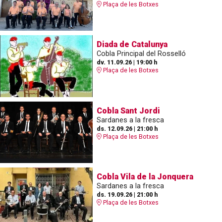
Plaça de les Botxes
Diada de Catalunya
Cobla Principal del Rosselló
dv. 11.09.26
|
19:00 h
Plaça de les Botxes
Cobla Sant Jordi
Sardanes a la fresca
ds. 12.09.26
|
21:00 h
Plaça de les Botxes
Cobla Vila de la Jonquera
Sardanes a la fresca
ds. 19.09.26
|
21:00 h
Plaça de les Botxes