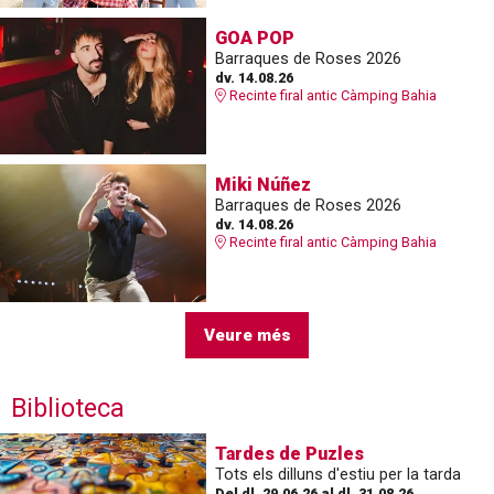
GOA POP
Barraques de Roses 2026
dv. 14.08.26
Recinte firal antic Càmping Bahia
Miki Núñez
Barraques de Roses 2026
dv. 14.08.26
Recinte firal antic Càmping Bahia
Veure més
Biblioteca
Tardes de Puzles
Tots els dilluns d'estiu per la tarda
Del dl. 29.06.26
al dl. 31.08.26