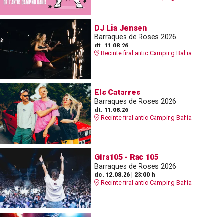
DJ Lia Jensen
Barraques de Roses 2026
dt. 11.08.26
Recinte firal antic Càmping Bahia
Els Catarres
Barraques de Roses 2026
dt. 11.08.26
Recinte firal antic Càmping Bahia
Gira105 - Rac 105
Barraques de Roses 2026
dc. 12.08.26
|
23:00 h
Recinte firal antic Càmping Bahia