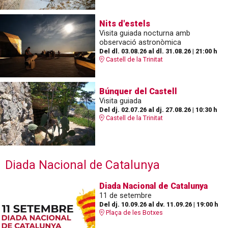
Nits d'estels
Visita guiada nocturna amb
observació astronòmica
Del dl. 03.08.26
al dl. 31.08.26
|
21:00 h
Castell de la Trinitat
Búnquer del Castell
Visita guiada
Del dj. 02.07.26
al dj. 27.08.26
|
10:30 h
Castell de la Trinitat
Diada Nacional de Catalunya
Diada Nacional de Catalunya
11 de setembre
Del dj. 10.09.26
al dv. 11.09.26
|
19:00 h
Plaça de les Botxes