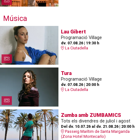
Música
Lau Gibert
Programació Village
dv. 07.08.26
|
19:30 h
La Ciutadella
Tura
Programació Village
dv. 07.08.26
|
20:00 h
La Ciutadella
Zumba amb ZUMBAMICS
Tots els divendres de juliol i agost
Del dv. 10.07.26
al dv. 21.08.26
|
20:00 h
Passeig Marítim de Santa Margarida
(Zona Hotel Montecarlo)