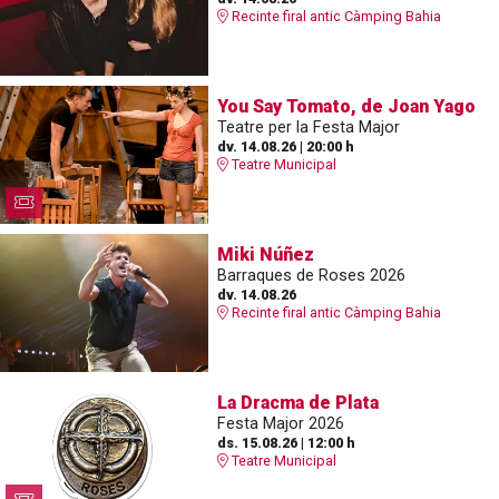
Recinte firal antic Càmping Bahia
You Say Tomato, de Joan Yago
Teatre per la Festa Major
dv. 14.08.26
|
20:00 h
Teatre Municipal
Miki Núñez
Barraques de Roses 2026
dv. 14.08.26
Recinte firal antic Càmping Bahia
La Dracma de Plata
Festa Major 2026
ds. 15.08.26
|
12:00 h
Teatre Municipal