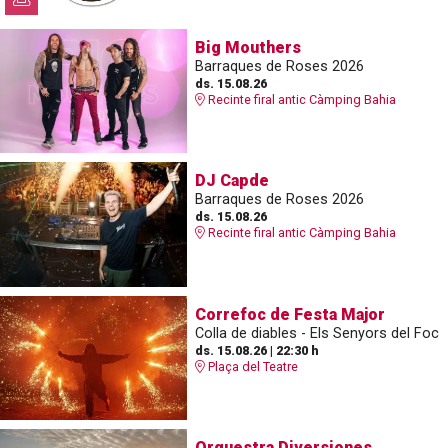
Big Mouthers
Barraques de Roses 2026
ds. 15.08.26
Recinte firal antic Càmping Bahia
DJ Capde
Barraques de Roses 2026
ds. 15.08.26
Recinte firal antic Càmping Bahia
Correfoc de Festa Major
Colla de diables - Els Senyors del Foc
ds. 15.08.26
|
22:30 h
Plaça del Teatre
Orquestra Diversiones