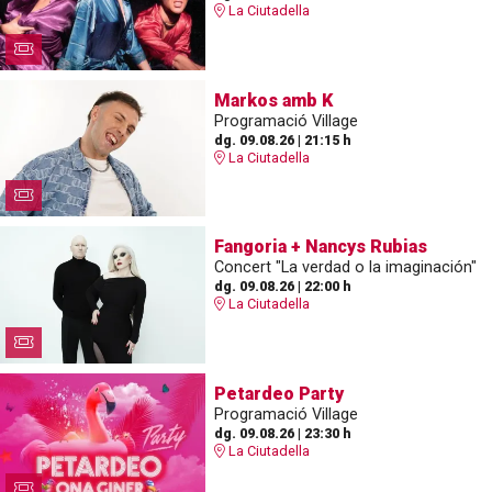
La Ciutadella
Markos amb K
Programació Village
dg. 09.08.26
|
21:15 h
La Ciutadella
Fangoria + Nancys Rubias
Concert "La verdad o la imaginación"
dg. 09.08.26
|
22:00 h
La Ciutadella
Petardeo Party
Programació Village
dg. 09.08.26
|
23:30 h
La Ciutadella