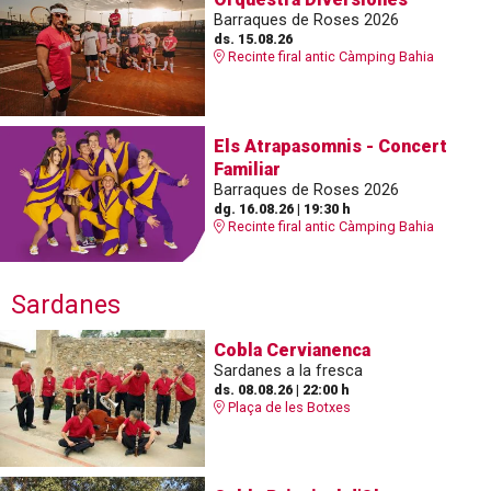
Barraques de Roses 2026
ds. 15.08.26
Recinte firal antic Càmping Bahia
Els Atrapasomnis - Concert
Familiar
Barraques de Roses 2026
dg. 16.08.26
|
19:30 h
Recinte firal antic Càmping Bahia
Sardanes
Cobla Cervianenca
Sardanes a la fresca
ds. 08.08.26
|
22:00 h
Plaça de les Botxes