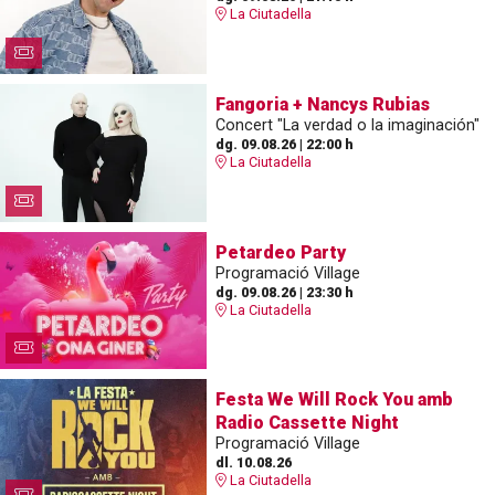
La Ciutadella
Fangoria + Nancys Rubias
Concert "La verdad o la imaginación"
dg. 09.08.26
|
22:00 h
La Ciutadella
Petardeo Party
Programació Village
dg. 09.08.26
|
23:30 h
La Ciutadella
Festa We Will Rock You amb
Radio Cassette Night
Programació Village
dl. 10.08.26
La Ciutadella