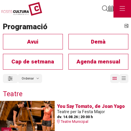
Cerca
Programació
C
Avui
Demà
Cap de setmana
Agenda mensual
Ordenar
Filtrar
Ordenar per
Teatre
You Say Tomato, de Joan Yago
Teatre per la Festa Major
dv. 14.08.26
|
20:00 h
Teatre Municipal