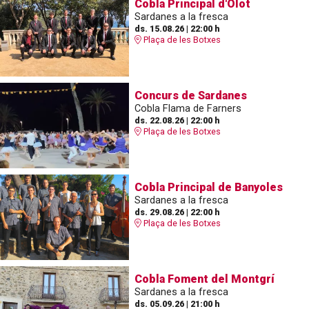
Cobla Principal d'Olot
Sardanes a la fresca
ds. 15.08.26
|
22:00 h
Plaça de les Botxes
Concurs de Sardanes
Cobla Flama de Farners
ds. 22.08.26
|
22:00 h
Plaça de les Botxes
Cobla Principal de Banyoles
Sardanes a la fresca
ds. 29.08.26
|
22:00 h
Plaça de les Botxes
Cobla Foment del Montgrí
Sardanes a la fresca
ds. 05.09.26
|
21:00 h