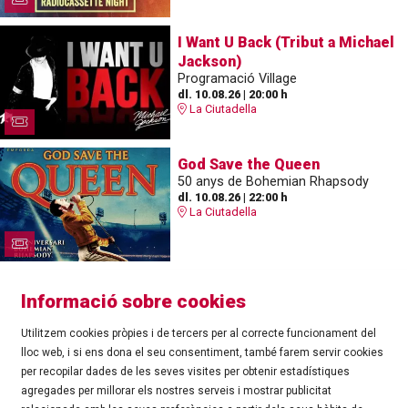
I Want U Back (Tribut a Michael
Jackson)
Programació Village
dl. 10.08.26
|
20:00 h
La Ciutadella
God Save the Queen
50 anys de Bohemian Rhapsody
dl. 10.08.26
|
22:00 h
La Ciutadella
Informació sobre cookies
Utilitzem cookies pròpies i de tercers per al correcte funcionament del
lloc web, i si ens dona el seu consentiment, també farem servir cookies
per recopilar dades de les seves visites per obtenir estadístiques
agregades per millorar els nostres serveis i mostrar publicitat
©
Ajuntament de Roses
| C/ Tarragona, 81 | 17480 ROSES