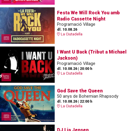
Festa We Will Rock You amb
Radio Cassette Night
Programació Village
dl. 10.08.26
La Ciutadella
I Want U Back (Tribut a Michael
Jackson)
Programació Village
dl. 10.08.26
|
20:00 h
La Ciutadella
God Save the Queen
50 anys de Bohemian Rhapsody
dl. 10.08.26
|
22:00 h
La Ciutadella
DJ Lia Jensen