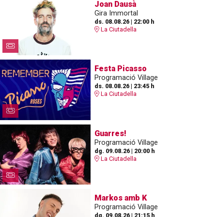
Joan Dausà
Gira Immortal
ds. 08.08.26
|
22:00 h
La Ciutadella
Festa Picasso
Programació Village
ds. 08.08.26
|
23:45 h
La Ciutadella
Guarres!
Programació Village
dg. 09.08.26
|
20:00 h
La Ciutadella
Markos amb K
Programació Village
dg. 09.08.26
|
21:15 h