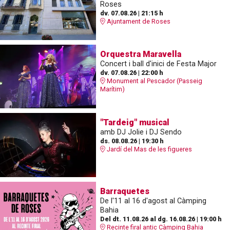
Roses
dv. 07.08.26
|
21:15 h
Ajuntament de Roses
Orquestra Maravella
Concert i ball d'inici de Festa Major
dv. 07.08.26
|
22:00 h
Monument al Pescador (Passeig
Marítim)
"Tardeig" musical
amb DJ Jolie i DJ Sendo
ds. 08.08.26
|
19:30 h
Jardí del Mas de les figueres
Barraquetes
De l'11 al 16 d'agost al Càmping
Bahia
Del dt. 11.08.26
al dg. 16.08.26
|
19:00 h
Recinte firal antic Càmping Bahia