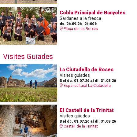
Cobla Principal de Banyoles
Sardanes a la fresca
ds. 26.09.26
|
21:00 h
Plaça de les Botxes
Visites Guiades
La Ciutadella de Roses
Visites guiades
Del dc. 01.07.26
al dl. 31.08.26
Espai cultural La Ciutadella
El Castell de la Trinitat
Visites guiades
Del dc. 01.07.26
al dl. 31.08.26
Castell de la Trinitat