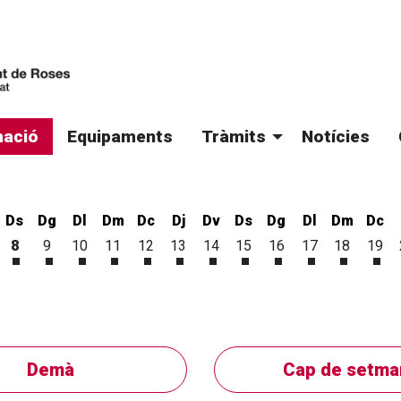
ació
Equipaments
Tràmits
Notícies
Ds
Dg
Dl
Dm
Dc
Dj
Dv
Ds
Dg
Dl
Dm
Dc
8
9
10
11
12
13
14
15
16
17
18
19
'agost
 d'agost
vendres 7 d'agost
Dissabte 8 d'agost
Diumenge 9 d'agost
Dilluns 10 d'agost
Dimarts 11 d'agost
Dimecres 12 d'agost
Dijous 13 d'agost
Divendres 14 d'agost
Dissabte 15 d'agost
Diumenge 16 d'ago
Dilluns 17 d'a
Dimarts 1
Dim
Demà
Cap de setma