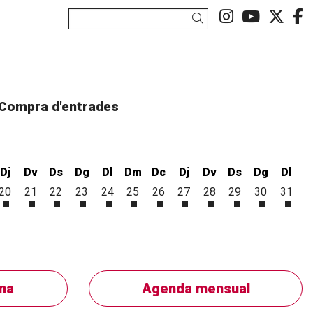
Link a ins
Link a
Link
L
Cercar
Compra d'entrades
Dj
Dv
Ds
Dg
Dl
Dm
Dc
Dj
Dv
Ds
Dg
Dl
20
21
22
23
24
25
26
27
28
29
30
31
st
gost
8 d'agost
ecres 19 d'agost
Dijous 20 d'agost
Divendres 21 d'agost
Dissabte 22 d'agost
Diumenge 23 d'agost
Dilluns 24 d'agost
Dimarts 25 d'agost
Dimecres 26 d'agost
Dijous 27 d'agost
Divendres 28 d'agos
Dissabte 29 d'a
Diumenge 
Dillu
na
Agenda mensual