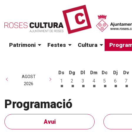
Patrimoni
Festes
Cultura
Program
Ds
Dg
Dl
Dm
Dc
Dj
Dv
AGOST
1
2
3
4
5
6
7
2026
Dissabte 1 d'agost
Diumenge 2 d'agost
Dilluns 3 d'agost
Dimarts 4 d'agost
Dimecres 5 d
Dijous 6
Di
Programació
Avui