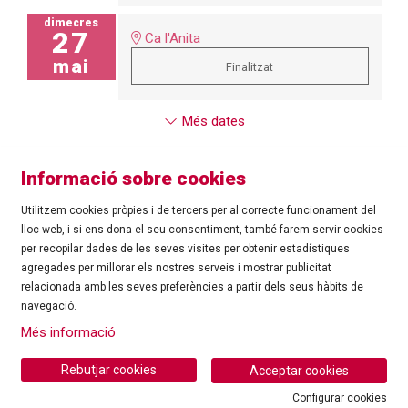
dimecres
27
Ca l'Anita
mai
Finalitzat
Més dates
Informació sobre cookies
Utilitzem cookies pròpies i de tercers per al correcte funcionament del
lloc web, i si ens dona el seu consentiment, també farem servir cookies
per recopilar dades de les seves visites per obtenir estadístiques
agregades per millorar els nostres serveis i mostrar publicitat
©
Ajuntament de Roses
| C/ Tarragona, 81 | 17480 ROSES
relacionada amb les seves preferències a partir dels seus hàbits de
Tel.: 972 25 24 00 |
cultura@roses.cat
navegació.
Sitemap
|
Ús de Cookies
|
Contacte
|
Més informació
Ajuntament de Roses
Rebutjar cookies
Acceptar cookies
Configurar cookies