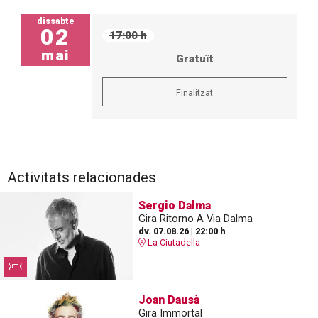
dissabte
02
17:00 h
mai
Gratuït
Finalitzat
Activitats relacionades
Sergio Dalma
Gira Ritorno A Via Dalma
dv. 07.08.26
|
22:00 h
La Ciutadella
Joan Dausà
Gira Immortal