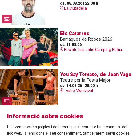
ds. 08.08.26
|
22:00 h
La Ciutadella
Els Catarres
Barraques de Roses 2026
dt. 11.08.26
Recinte firal antic Càmping Bahia
You Say Tomato, de Joan Yago
Teatre per la Festa Major
dv. 14.08.26
|
20:00 h
Teatre Municipal
Informació sobre cookies
Utilitzem cookies pròpies i de tercers per al correcte funcionament del
lloc web, i si ens dona el seu consentiment, també farem servir cookies