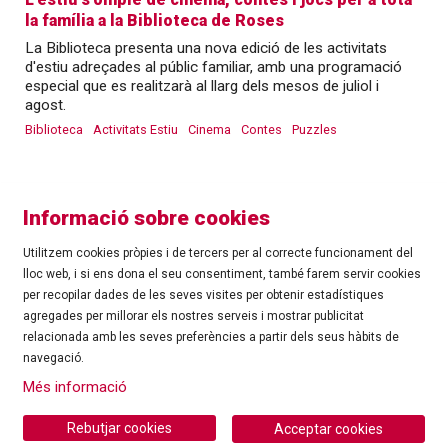
la família a la Biblioteca de Roses
La Biblioteca presenta una nova edició de les activitats
d'estiu adreçades al públic familiar, amb una programació
especial que es realitzarà al llarg dels mesos de juliol i
agost.
Biblioteca
Activitats Estiu
Cinema
Contes
Puzzles
Informació sobre cookies
Utilitzem cookies pròpies i de tercers per al correcte funcionament del
lloc web, i si ens dona el seu consentiment, també farem servir cookies
per recopilar dades de les seves visites per obtenir estadístiques
agregades per millorar els nostres serveis i mostrar publicitat
©
Ajuntament de Roses
| C/ Tarragona, 81 | 17480 ROSES
relacionada amb les seves preferències a partir dels seus hàbits de
Tel.: 972 25 24 00 |
cultura@roses.cat
navegació.
Sitemap
|
Ús de Cookies
|
Contacte
|
Més informació
Ajuntament de Roses
Rebutjar cookies
Acceptar cookies