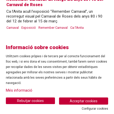
Carnaval de Roses
Ca l’Anita acull l’exposició “Remember Carnaval”, un
recorregut visual pel Carnaval de Roses dels anys 80 i 90
del 12 de febrer al 15 de març.
Carnaval
Exposició
Remember Carnaval
Ca l'Anita
Informació sobre cookies
Utilitzem cookies pròpies i de tercers per al correcte funcionament del
lloc web, i si ens dona el seu consentiment, també farem servir cookies
per recopilar dades de les seves visites per obtenir estadístiques
agregades per millorar els nostres serveis i mostrar publicitat
©
Ajuntament de Roses
| C/ Tarragona, 81 | 17480 ROSES
relacionada amb les seves preferències a partir dels seus hàbits de
Tel.: 972 25 24 00 |
cultura@roses.cat
navegació.
Sitemap
|
Ús de Cookies
|
Contacte
|
Més informació
Ajuntament de Roses
Rebutjar cookies
Acceptar cookies
Configurar cookies