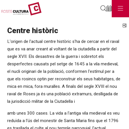
Cerca
C
Centre històric
L'origen de l'actual centre històric s'ha de cercar en el raval
que es va anar creant al voltant de la ciutadella a partir del
segle XVII. Els desastres de la guerra i sobretot els
desperfectes causats pel setge de 1645 a la vila medieval,
el nucli originari de la població, conformen l'estímul per a
que els rosincs optin per reconstruir els seus habitatges, de
mica en mica, fora muralles. A finals del segle XVIII el nou
raval de Roses ja és una població extramurs, deslligada de
la jurisdicció militar de la Ciutadella i
amb unes 300 cases. La vida a l'antiga vila medieval es veu
reduïda a l'ús del monestir de Santa Maria fins que el 1796
es trasllada el culte al nou temple parroquial, l'actual