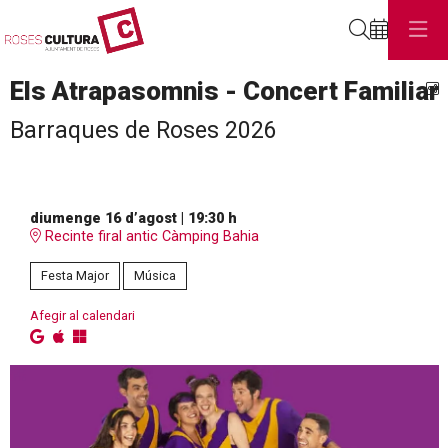
Cerca
Els Atrapasomnis - Concert Familiar
C
Barraques de Roses 2026
diumenge 16 d’agost
|
19:30 h
Recinte firal antic Càmping Bahia
Festa Major
Música
Afegir al calendari