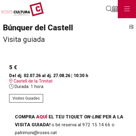
Cerca
Búnquer del Castell
C
Visita guiada
5 €
Del dj. 02.07.26
al dj. 27.08.26
|
10:30 h
Castell de la Trinitat
Durada:
1 hora
Visites Guiades
COMPRA
AQUÍ
EL TEU TIQUET
ON-LINE
PER A LA
VISITA GUIADA!
o bé reserva al 972 15 14 66 o
patrimoni@roses.cat