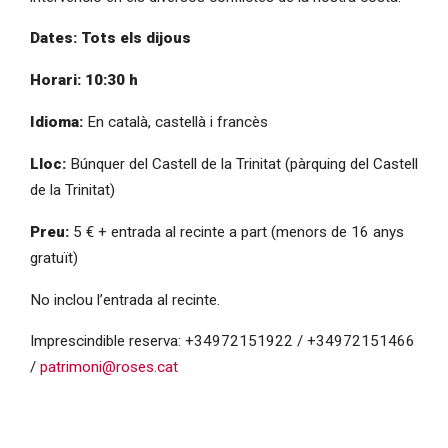
Dates: 
Tots els dijous
Horari: 10:30 h
Idioma: 
En català, castellà i francès
Lloc: 
Búnquer del Castell de la Trinitat (pàrquing del Castell
de la Trinitat)
Preu:
5 € + entrada al recinte a part (menors de 16 anys
gratuït)
No inclou l’entrada al recinte.
Imprescindible reserva: +34972151922 / +34972151466
/
patrimoni@roses.cat