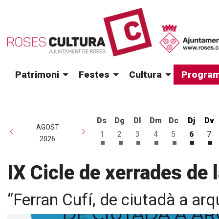
Patrimoni
Festes
Cultura
Program
Ds
Dg
Dl
Dm
Dc
Dj
Dv
AGOST
1
2
3
4
5
6
7
2026
Dissabte 1 d'agost
Diumenge 2 d'agost
Dilluns 3 d'agost
Dimarts 4 d'agost
Dimecres 5 d
Dijous 
Di
IX Cicle de xerrades de 
“Ferran Cufí, de ciutadà a ar