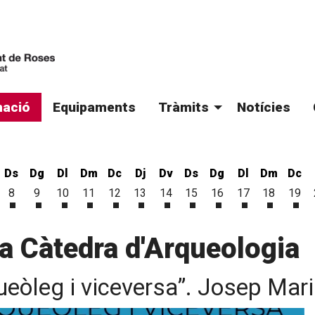
ació
Equipaments
Tràmits
Notícies
Ds
Dg
Dl
Dm
Dc
Dj
Dv
Ds
Dg
Dl
Dm
Dc
8
9
10
11
12
13
14
15
16
17
18
19
'agost
6 d'agost
vendres 7 d'agost
Dissabte 8 d'agost
Diumenge 9 d'agost
Dilluns 10 d'agost
Dimarts 11 d'agost
Dimecres 12 d'agost
Dijous 13 d'agost
Divendres 14 d'agost
Dissabte 15 d'agost
Diumenge 16 d'ago
Dilluns 17 d'a
Dimarts 1
Dim
la Càtedra d'Arqueologia
queòleg i viceversa”. Josep Mar