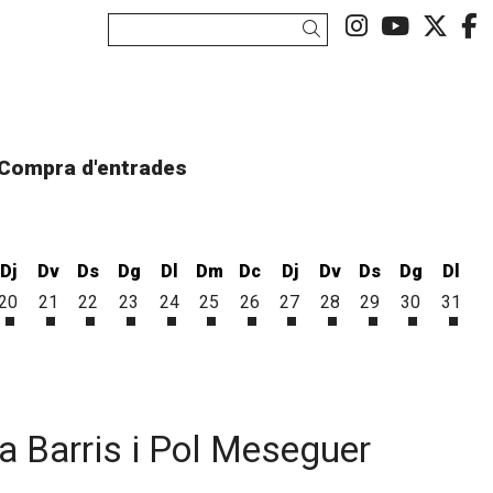
Link a ins
Link a
Link
L
Cercar
Compra d'entrades
Dj
Dv
Ds
Dg
Dl
Dm
Dc
Dj
Dv
Ds
Dg
Dl
20
21
22
23
24
25
26
27
28
29
30
31
st
gost
8 d'agost
ecres 19 d'agost
Dijous 20 d'agost
Divendres 21 d'agost
Dissabte 22 d'agost
Diumenge 23 d'agost
Dilluns 24 d'agost
Dimarts 25 d'agost
Dimecres 26 d'agost
Dijous 27 d'agost
Divendres 28 d'agos
Dissabte 29 d'a
Diumenge 
Dillu
ia Barris i Pol Meseguer