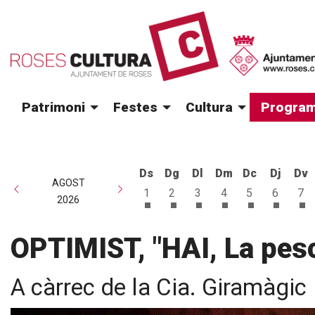
Patrimoni
Festes
Cultura
Program
Ds
Dg
Dl
Dm
Dc
Dj
Dv
AGOST
1
2
3
4
5
6
7
2026
Dissabte 1 d'agost
Diumenge 2 d'agost
Dilluns 3 d'agost
Dimarts 4 d'agost
Dimecres 5 d
Dijous 6
Di
OPTIMIST, "HAI, La pes
A càrrec de la Cia. Giramàgic