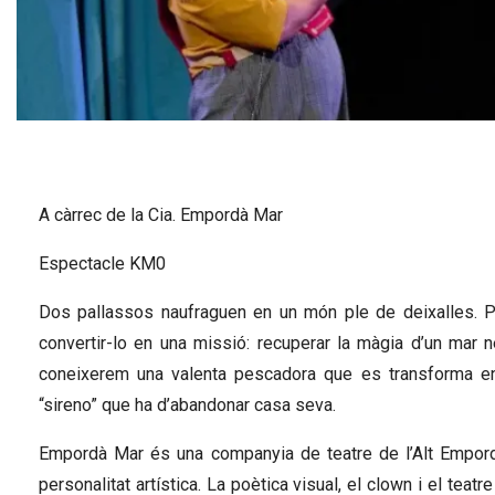
Diapositiva 1 de 1
A càrrec de la Cia. Empordà Mar 
Espectacle KM0
Dos pallassos naufraguen en un món ple de deixalles. Però
convertir-lo en una missió: recuperar la màgia d’un mar ne
coneixerem una valenta pescadora que es transforma en pi
“sireno” que ha d’abandonar casa seva.
Empordà Mar és una companyia de teatre de l’Alt Empordà
personalitat artística. La poètica visual, el clown i el teatr