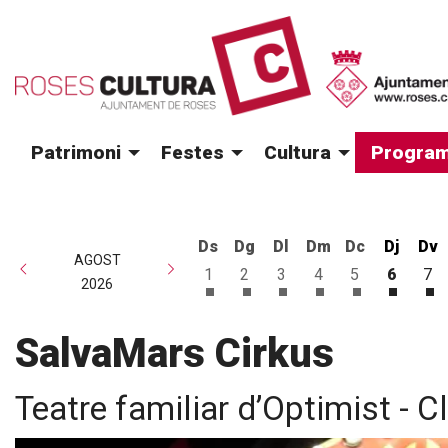
Patrimoni
Festes
Cultura
Program
Ds
Dg
Dl
Dm
Dc
Dj
Dv
AGOST
1
2
3
4
5
6
7
2026
Dissabte 1 d'agost
Diumenge 2 d'agost
Dilluns 3 d'agost
Dimarts 4 d'agost
Dimecres 5 d
Dijous 
Di
SalvaMars Cirkus
Teatre familiar d’Optimist - Cl