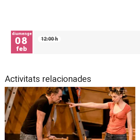
diumenge
08
12:00 h
feb
Activitats relacionades