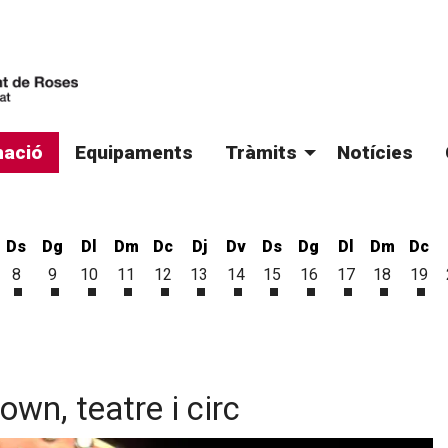
ació
Equipaments
Tràmits
Notícies
Ds
Dg
Dl
Dm
Dc
Dj
Dv
Ds
Dg
Dl
Dm
Dc
8
9
10
11
12
13
14
15
16
17
18
19
'agost
6 d'agost
vendres 7 d'agost
Dissabte 8 d'agost
Diumenge 9 d'agost
Dilluns 10 d'agost
Dimarts 11 d'agost
Dimecres 12 d'agost
Dijous 13 d'agost
Divendres 14 d'agost
Dissabte 15 d'agost
Diumenge 16 d'ago
Dilluns 17 d'a
Dimarts 1
Dim
own, teatre i circ