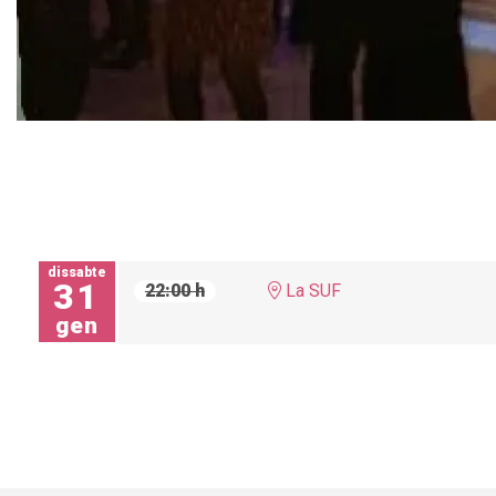
Diapositiva 1 de 1
dissabte
31
22:00 h
La SUF
gen