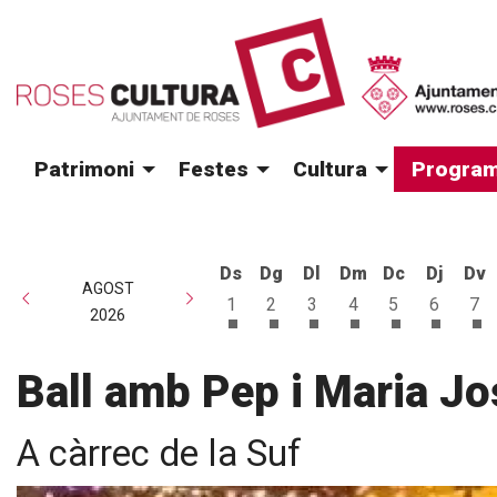
Patrimoni
Festes
Cultura
Program
Ds
Dg
Dl
Dm
Dc
Dj
Dv
AGOST
1
2
3
4
5
6
7
2026
Dissabte 1 d'agost
Diumenge 2 d'agost
Dilluns 3 d'agost
Dimarts 4 d'agost
Dimecres 5 d
Dijous 6
Di
Ball amb Pep i Maria Jo
A càrrec de la Suf