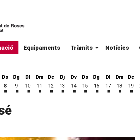
ació
Equipaments
Tràmits
Notícies
Ds
Dg
Dl
Dm
Dc
Dj
Dv
Ds
Dg
Dl
Dm
Dc
8
9
10
11
12
13
14
15
16
17
18
19
'agost
 d'agost
vendres 7 d'agost
Dissabte 8 d'agost
Diumenge 9 d'agost
Dilluns 10 d'agost
Dimarts 11 d'agost
Dimecres 12 d'agost
Dijous 13 d'agost
Divendres 14 d'agost
Dissabte 15 d'agost
Diumenge 16 d'ago
Dilluns 17 d'a
Dimarts 1
Dim
sé