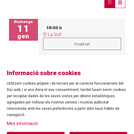
diumenge
11
18:00 h
La SUF
gen
Finalitzat
Informació sobre cookies
Utilitzem cookies pròpies i de tercers per al correcte funcionament del
lloc web, i si ens dona el seu consentiment, també farem servir cookies
per recopilar dades de les seves visites per obtenir estadístiques
agregades per millorar els nostres serveis i mostrar publicitat
©
Ajuntament de Roses
| C/ Tarragona, 81 | 17480 ROSES
relacionada amb les seves preferències a partir dels seus hàbits de
Tel.: 972 25 24 00 |
cultura@roses.cat
navegació.
Sitemap
|
Ús de Cookies
|
Contacte
|
Més informació
Ajuntament de Roses