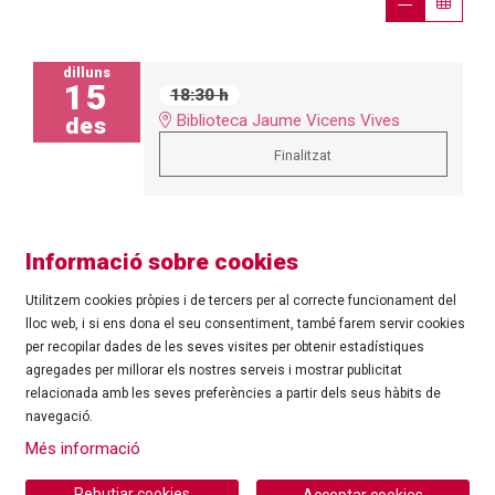
dilluns
15
18:30 h
Biblioteca Jaume Vicens Vives
des
Finalitzat
Informació sobre cookies
Utilitzem cookies pròpies i de tercers per al correcte funcionament del
lloc web, i si ens dona el seu consentiment, també farem servir cookies
per recopilar dades de les seves visites per obtenir estadístiques
agregades per millorar els nostres serveis i mostrar publicitat
©
Ajuntament de Roses
| C/ Tarragona, 81 | 17480 ROSES
relacionada amb les seves preferències a partir dels seus hàbits de
Tel.: 972 25 24 00 |
cultura@roses.cat
navegació.
Sitemap
|
Ús de Cookies
|
Contacte
|
Més informació
Ajuntament de Roses
Rebutjar cookies