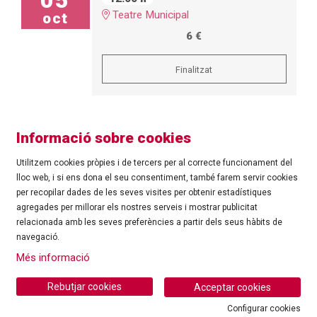
Teatre Municipal
oct
6 €
Finalitzat
Informació sobre cookies
Utilitzem cookies pròpies i de tercers per al correcte funcionament del
lloc web, i si ens dona el seu consentiment, també farem servir cookies
per recopilar dades de les seves visites per obtenir estadístiques
agregades per millorar els nostres serveis i mostrar publicitat
©
Ajuntament de Roses
| C/ Tarragona, 81 | 17480 ROSES
relacionada amb les seves preferències a partir dels seus hàbits de
Tel.: 972 25 24 00 |
cultura@roses.cat
navegació.
Sitemap
|
Ús de Cookies
|
Contacte
|
Més informació
Ajuntament de Roses
Rebutjar cookies
Acceptar cookies
Configurar cookies