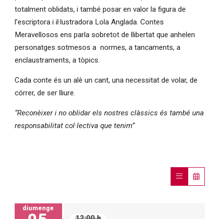
totalment oblidats, i també posar en valor la figura de
l’escriptora i il·lustradora Lola Anglada. Contes
Meravellosos ens parla sobretot de llibertat que anhelen
personatges sotmesos a normes, a tancaments, a
enclaustraments, a tòpics.
Cada conte és un alè un cant, una necessitat de volar, de
córrer, de ser lliure.
“Reconèixer i no oblidar els nostres clàssics és també una
responsabilitat col·lectiva que tenim”
diumenge
05
12:00 h