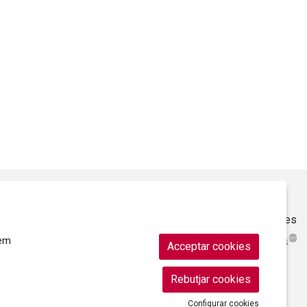
Sitemap
|
Ús de Cookies
|
Contacte
|
Ajuntament de Roses
rem
Acceptar cookies
Rebutjar cookies
Configurar cookies