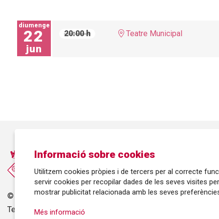
diumenge
22
20:00 h
Teatre Municipal
jun
Informació sobre cookies
Utilitzem cookies pròpies i de tercers per al correcte fu
servir cookies per recopilar dades de les seves visites pe
mostrar publicitat relacionada amb les seves preferències
©
Ajuntament de Roses
| C/ Tarragona, 81 | 17480 ROSES
Tel.: 972 25 24 00 |
cultura@roses.cat
Més informació