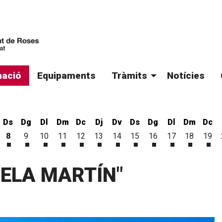
ació
Equipaments
Tràmits
Notícies
Ds
Dg
Dl
Dm
Dc
Dj
Dv
Ds
Dg
Dl
Dm
Dc
8
9
10
11
12
13
14
15
16
17
18
19
'agost
 d'agost
vendres 7 d'agost
Dissabte 8 d'agost
Diumenge 9 d'agost
Dilluns 10 d'agost
Dimarts 11 d'agost
Dimecres 12 d'agost
Dijous 13 d'agost
Divendres 14 d'agost
Dissabte 15 d'agost
Diumenge 16 d'ago
Dilluns 17 d'a
Dimarts 1
Dim
RIELA MARTÍN"