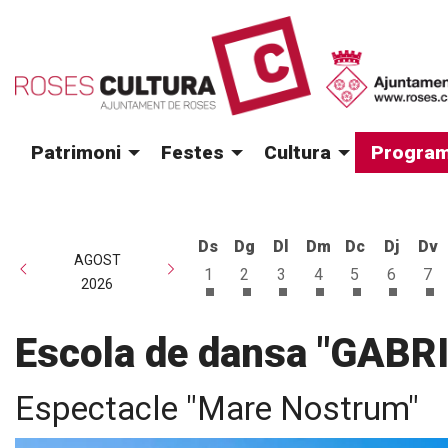
Patrimoni
Festes
Cultura
Program
Ds
Dg
Dl
Dm
Dc
Dj
Dv
AGOST
1
2
3
4
5
6
7
2026
Dissabte 1 d'agost
Diumenge 2 d'agost
Dilluns 3 d'agost
Dimarts 4 d'agost
Dimecres 5 d
Dijous 6
Di
Escola de dansa "GAB
Espectacle "Mare Nostrum"