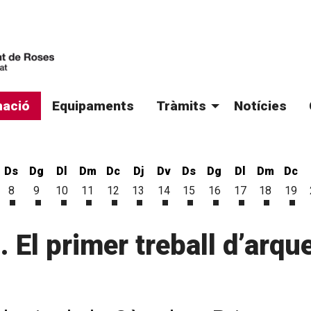
ació
Equipaments
Tràmits
Notícies
Ds
Dg
Dl
Dm
Dc
Dj
Dv
Ds
Dg
Dl
Dm
Dc
8
9
10
11
12
13
14
15
16
17
18
19
'agost
 d'agost
vendres 7 d'agost
Dissabte 8 d'agost
Diumenge 9 d'agost
Dilluns 10 d'agost
Dimarts 11 d'agost
Dimecres 12 d'agost
Dijous 13 d'agost
Divendres 14 d'agost
Dissabte 15 d'agost
Diumenge 16 d'ago
Dilluns 17 d'a
Dimarts 1
Dim
I. El primer treball d’ar