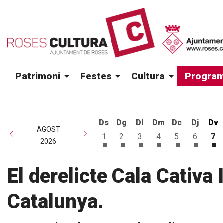
Patrimoni
Festes
Cultura
Program
Ds
Dg
Dl
Dm
Dc
Dj
Dv
AGOST
1
2
3
4
5
6
7
2026
Dissabte 1 d'agost
Diumenge 2 d'agost
Dilluns 3 d'agost
Dimarts 4 d'agost
Dimecres 5 d
Dijous 6
Di
El derelicte Cala Cativa 
Catalunya.