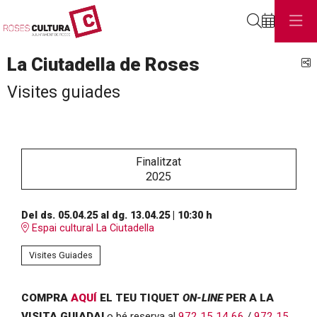
Cerca
La Ciutadella de Roses
C
Visites guiades
Finalitzat
2025
Del ds. 05.04.25
al dg. 13.04.25
|
10:30 h
Espai cultural La Ciutadella
Visites Guiades
COMPRA
AQUÍ
EL TEU TIQUET
ON-LINE
PER A LA
VISITA GUIADA!
o bé reserva al
972 15 14 66
/
972 15