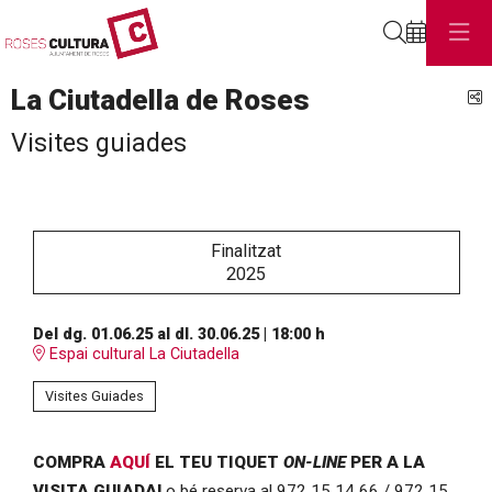
Cerca
La Ciutadella de Roses
C
Visites guiades
Finalitzat
2025
Del dg. 01.06.25
al dl. 30.06.25
|
18:00 h
Espai cultural La Ciutadella
Visites Guiades
COMPRA
AQUÍ
EL TEU TIQUET
ON-LINE
PER A LA
VISITA GUIADA!
o bé reserva al 972 15 14 66 / 972 15