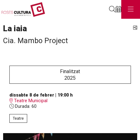
Cerca
La iaia
C
Cia. Mambo Project
Finalitzat
2025
dissabte 8 de febrer
|
19:00 h
Teatre Municipal
Durada:
60
Teatre