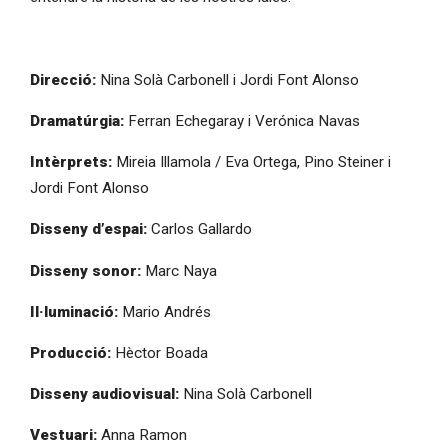
Direcció:
Nina Solà Carbonell i Jordi Font Alonso
Dramatúrgia:
Ferran Echegaray i Verónica Navas
Intèrprets:
Mireia Illamola / Eva Ortega, Pino Steiner i
Jordi Font Alonso
Di
sseny d’espai
:
Carlos Gallardo
Dis
seny sonor:
Marc Naya
I
l·luminació:
Mario Andrés
Producció:
Hèctor Boada
Dis
seny
audiovisual:
Nina Solà Carbonell
Vestuari:
Anna Ramon