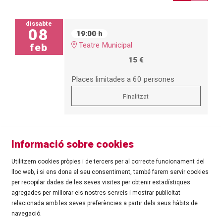
dissabte
08
19:00 h
Teatre Municipal
feb
15 €
Places limitades a 60 persones
Finalitzat
Informació sobre cookies
Utilitzem cookies pròpies i de tercers per al correcte funcionament del
lloc web, i si ens dona el seu consentiment, també farem servir cookies
per recopilar dades de les seves visites per obtenir estadístiques
agregades per millorar els nostres serveis i mostrar publicitat
©
Ajuntament de Roses
| C/ Tarragona, 81 | 17480 ROSES
relacionada amb les seves preferències a partir dels seus hàbits de
Tel.: 972 25 24 00 |
cultura@roses.cat
navegació.