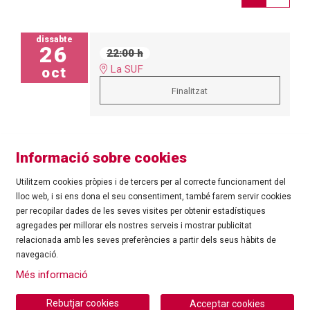
dissabte
26
22:00 h
La SUF
oct
Finalitzat
Informació sobre cookies
Utilitzem cookies pròpies i de tercers per al correcte funcionament del
lloc web, i si ens dona el seu consentiment, també farem servir cookies
per recopilar dades de les seves visites per obtenir estadístiques
agregades per millorar els nostres serveis i mostrar publicitat
©
Ajuntament de Roses
| C/ Tarragona, 81 | 17480 ROSES
relacionada amb les seves preferències a partir dels seus hàbits de
Tel.: 972 25 24 00 |
cultura@roses.cat
navegació.
Sitemap
|
Ús de Cookies
|
Contacte
|
Més informació
Ajuntament de Roses
Rebutjar cookies
Acceptar cookies