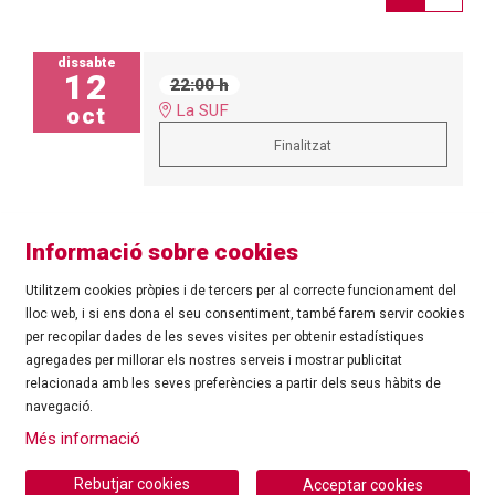
dissabte
12
22:00 h
La SUF
oct
Finalitzat
Informació sobre cookies
Utilitzem cookies pròpies i de tercers per al correcte funcionament del
lloc web, i si ens dona el seu consentiment, també farem servir cookies
per recopilar dades de les seves visites per obtenir estadístiques
agregades per millorar els nostres serveis i mostrar publicitat
©
Ajuntament de Roses
| C/ Tarragona, 81 | 17480 ROSES
relacionada amb les seves preferències a partir dels seus hàbits de
Tel.: 972 25 24 00 |
cultura@roses.cat
navegació.
Sitemap
|
Ús de Cookies
|
Contacte
|
Més informació
Ajuntament de Roses
Rebutjar cookies
Acceptar cookies