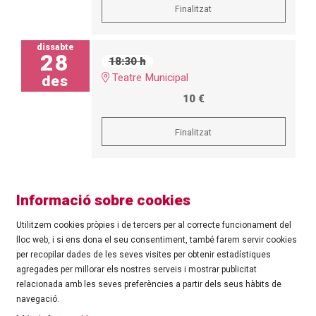
Finalitzat
dissabte
28
18:30 h
Teatre Municipal
des
10 €
Finalitzat
Informació sobre cookies
Utilitzem cookies pròpies i de tercers per al correcte funcionament del
lloc web, i si ens dona el seu consentiment, també farem servir cookies
per recopilar dades de les seves visites per obtenir estadístiques
agregades per millorar els nostres serveis i mostrar publicitat
©
Ajuntament de Roses
| C/ Tarragona, 81 | 17480 ROSES
relacionada amb les seves preferències a partir dels seus hàbits de
Tel.: 972 25 24 00 |
cultura@roses.cat
navegació.