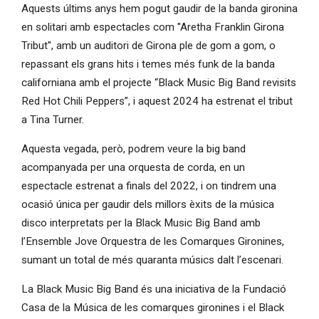
Aquests últims anys hem pogut gaudir de la banda gironina
en solitari amb espectacles com ''Aretha Franklin Girona
Tribut'', amb un auditori de Girona ple de gom a gom, o
repassant els grans hits i temes més funk de la banda
californiana amb el projecte “Black Music Big Band revisits
Red Hot Chili Peppers”, i aquest 2024 ha estrenat el tribut
a Tina Turner.
Aquesta vegada, però, podrem veure la big band
acompanyada per una orquesta de corda, en un
espectacle estrenat a finals del 2022, i on tindrem una
ocasió única per gaudir dels millors èxits de la música
disco interpretats per la Black Music Big Band amb
l’Ensemble Jove Orquestra de les Comarques Gironines,
sumant un total de més quaranta músics dalt l’escenari.
La Black Music Big Band és una iniciativa de la Fundació
Casa de la Música de les comarques gironines i el Black