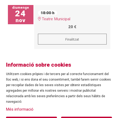
diumenge
24
18:00 h
Teatre Municipal
nov
20 €
Finalitzat
Informació sobre cookies
Utilitzem cookies pròpies i de tercers per al correcte funcionament del
lloc web, i si ens dona el seu consentiment, també farem servir cookies
per recopilar dades de les seves visites per obtenir estadístiques
agregades per millorar els nostres serveis i mostrar publicitat
©
Ajuntament de Roses
| C/ Tarragona, 81 | 17480 ROSES
relacionada amb les seves preferències a partir dels seus hàbits de
Tel.: 972 25 24 00 |
cultura@roses.cat
navegació.
Sitemap
|
Ús de Cookies
|
Contacte
|
Més informació
Ajuntament de Roses