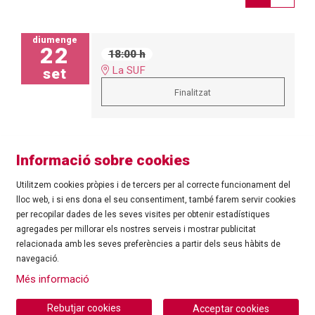
diumenge
22
18:00 h
La SUF
set
Finalitzat
Informació sobre cookies
Utilitzem cookies pròpies i de tercers per al correcte funcionament del
lloc web, i si ens dona el seu consentiment, també farem servir cookies
per recopilar dades de les seves visites per obtenir estadístiques
agregades per millorar els nostres serveis i mostrar publicitat
©
Ajuntament de Roses
| C/ Tarragona, 81 | 17480 ROSES
relacionada amb les seves preferències a partir dels seus hàbits de
Tel.: 972 25 24 00 |
cultura@roses.cat
navegació.
Sitemap
|
Ús de Cookies
|
Contacte
|
Més informació
Ajuntament de Roses
Rebutjar cookies
Acceptar cookies