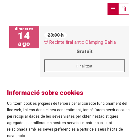
dimecres
14
23:00 h
Recinte firal antic Càmping Bahia
ago
Gratuït
Finalitzat
Informació sobre cookies
Utilitzem cookies pròpies i de tercers per al correcte funcionament del
lloc web, i si ens dona el seu consentiment, també farem servir cookies
per recopilar dades de les seves visites per obtenir estadístiques
agregades per millorar els nostres serveis i mostrar publicitat
©
Ajuntament de Roses
| C/ Tarragona, 81 | 17480 ROSES
relacionada amb les seves preferències a partir dels seus hàbits de
Tel.: 972 25 24 00 |
cultura@roses.cat
navegació.