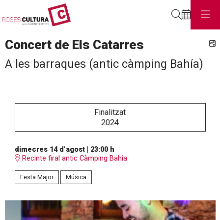
Cerca
Concert de Els Catarres
C
A les barraques (antic càmping Bahía)
Finalitzat
2024
dimecres 14 d’agost
|
23:00 h
Recinte firal antic Càmping Bahia
Festa Major
Música