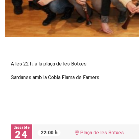
Diapositiva 1 de 1
A les 22 h, a la plaça de les Botxes
Sardanes amb la Cobla Flama de Farners
dissabte
24
22:00 h
Plaça de les Botxes