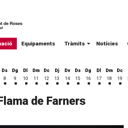
ació
Equipaments
Tràmits
Notícies
Ds
Dg
Dl
Dm
Dc
Dj
Dv
Ds
Dg
Dl
Dm
Dc
8
9
10
11
12
13
14
15
16
17
18
19
'agost
6 d'agost
vendres 7 d'agost
Dissabte 8 d'agost
Diumenge 9 d'agost
Dilluns 10 d'agost
Dimarts 11 d'agost
Dimecres 12 d'agost
Dijous 13 d'agost
Divendres 14 d'agost
Dissabte 15 d'agost
Diumenge 16 d'ago
Dilluns 17 d'a
Dimarts 1
Dim
Flama de Farners