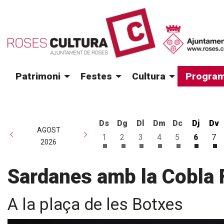
Patrimoni
Festes
Cultura
Program
Ds
Dg
Dl
Dm
Dc
Dj
Dv
AGOST
1
2
3
4
5
6
7
2026
Dissabte 1 d'agost
Diumenge 2 d'agost
Dilluns 3 d'agost
Dimarts 4 d'agost
Dimecres 5 d
Dijous 
Di
Sardanes amb la Cobla 
A la plaça de les Botxes