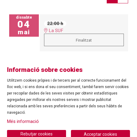
dissabte
04
22:00 h
La SUF
mai
Finalitzat
Informació sobre cookies
Utilitzem cookies pròpies i de tercers per al correcte funcionament del
lloc web, i si ens dona el seu consentiment, també farem servir cookies
per recopilar dades de les seves visites per obtenir estadístiques
agregades per millorar els nostres serveis i mostrar publicitat
©
Ajuntament de Roses
| C/ Tarragona, 81 | 17480 ROSES
relacionada amb les seves preferències a partir dels seus hàbits de
Tel.: 972 25 24 00 |
cultura@roses.cat
navegació.
Sitemap
|
Ús de Cookies
|
Contacte
|
Més informació
Ajuntament de Roses
Rebutjar cookies
Acceptar cookies