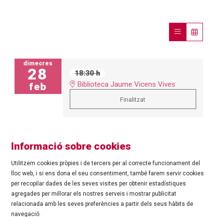
dimecres
28
18:30 h
Biblioteca Jaume Vicens Vives
feb
Finalitzat
Informació sobre cookies
Utilitzem cookies pròpies i de tercers per al correcte funcionament del
lloc web, i si ens dona el seu consentiment, també farem servir cookies
per recopilar dades de les seves visites per obtenir estadístiques
agregades per millorar els nostres serveis i mostrar publicitat
©
Ajuntament de Roses
| C/ Tarragona, 81 | 17480 ROSES
relacionada amb les seves preferències a partir dels seus hàbits de
Tel.: 972 25 24 00 |
cultura@roses.cat
navegació.