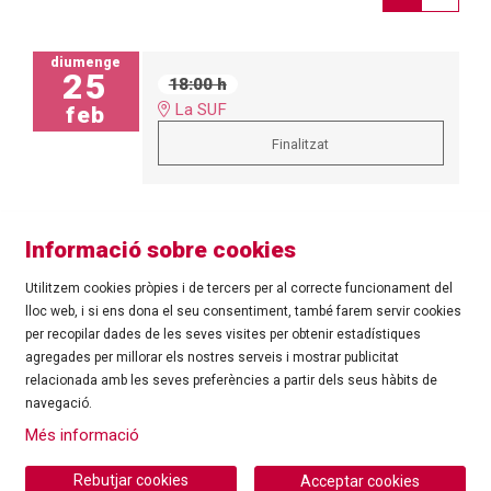
diumenge
25
18:00 h
La SUF
feb
Finalitzat
Informació sobre cookies
Utilitzem cookies pròpies i de tercers per al correcte funcionament del
lloc web, i si ens dona el seu consentiment, també farem servir cookies
per recopilar dades de les seves visites per obtenir estadístiques
agregades per millorar els nostres serveis i mostrar publicitat
©
Ajuntament de Roses
| C/ Tarragona, 81 | 17480 ROSES
relacionada amb les seves preferències a partir dels seus hàbits de
Tel.: 972 25 24 00 |
cultura@roses.cat
navegació.
Sitemap
|
Ús de Cookies
|
Contacte
|
Més informació
Ajuntament de Roses
Rebutjar cookies
Acceptar cookies