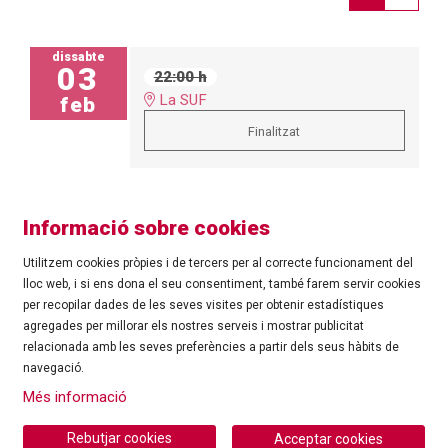
dissabte
03
22:00 h
La SUF
feb
Finalitzat
Informació sobre cookies
Utilitzem cookies pròpies i de tercers per al correcte funcionament del
lloc web, i si ens dona el seu consentiment, també farem servir cookies
per recopilar dades de les seves visites per obtenir estadístiques
agregades per millorar els nostres serveis i mostrar publicitat
©
Ajuntament de Roses
| C/ Tarragona, 81 | 17480 ROSES
relacionada amb les seves preferències a partir dels seus hàbits de
Tel.: 972 25 24 00 |
cultura@roses.cat
navegació.
Sitemap
|
Ús de Cookies
|
Contacte
|
Més informació
Ajuntament de Roses
Rebutjar cookies
Acceptar cookies