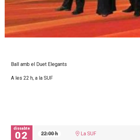
Diapositiva 1 de 1
Ball amb el Duet Elegants
A les 22 h, a la SUF
dissabte
02
22:00 h
La SUF