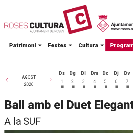
Patrimoni
Festes
Cultura
Program
Ds
Dg
Dl
Dm
Dc
Dj
Dv
AGOST
1
2
3
4
5
6
7
2026
Dissabte 1 d'agost
Diumenge 2 d'agost
Dilluns 3 d'agost
Dimarts 4 d'agost
Dimecres 5 d
Dijous 6
Di
Ball amb el Duet Elegan
A la SUF