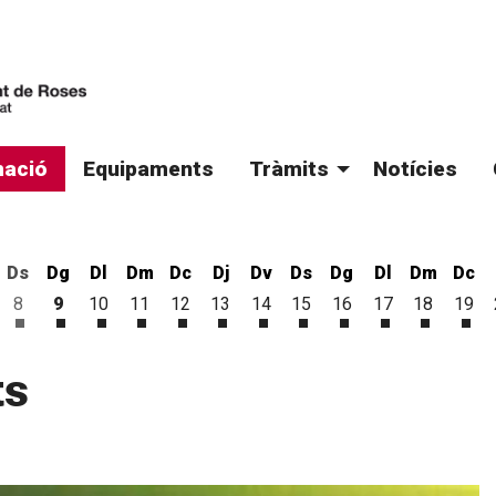
ació
Equipaments
Tràmits
Notícies
Ds
Dg
Dl
Dm
Dc
Dj
Dv
Ds
Dg
Dl
Dm
Dc
8
9
10
11
12
13
14
15
16
17
18
19
'agost
 d'agost
vendres 7 d'agost
Dissabte 8 d'agost
Diumenge 9 d'agost
Dilluns 10 d'agost
Dimarts 11 d'agost
Dimecres 12 d'agost
Dijous 13 d'agost
Divendres 14 d'agost
Dissabte 15 d'agost
Diumenge 16 d'ago
Dilluns 17 d'a
Dimarts 1
Dim
ts