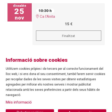
dissabte
25
10:30 h
Ca l'Anita
nov
15 €
Finalitzat
Informació sobre cookies
Utilitzem cookies pròpies i de tercers per al correcte funcionament del
lloc web, i si ens dona el seu consentiment, també farem servir cookies
per recopilar dades de les seves visites per obtenir estadístiques
agregades per millorar els nostres serveis i mostrar publicitat
©
Ajuntament de Roses
| C/ Tarragona, 81 | 17480 ROSES
relacionada amb les seves preferències a partir dels seus hàbits de
Tel.: 972 25 24 00 |
cultura@roses.cat
navegació.
Sitemap
|
Ús de Cookies
|
Contacte
|
Més informació
Ajuntament de Roses