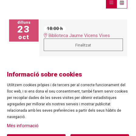
dilluns
23
18:00 h
Biblioteca Jaume Vicens Vives
oct
Finalitzat
Informació sobre cookies
Utilitzem cookies pròpies i de tercers per al correcte funcionament del
lloc web, i si ens dona el seu consentiment, també farem servir cookies
per recopilar dades de les seves visites per obtenir estadístiques
agregades per millorar els nostres serveis i mostrar publicitat
©
Ajuntament de Roses
| C/ Tarragona, 81 | 17480 ROSES
relacionada amb les seves preferències a partir dels seus hàbits de
Tel.: 972 25 24 00 |
cultura@roses.cat
navegació.
Sitemap
|
Ús de Cookies
|
Contacte
|
Més informació
Ajuntament de Roses