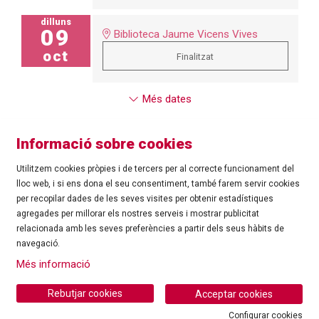
dilluns
09
Biblioteca Jaume Vicens Vives
oct
Finalitzat
Més dates
Informació sobre cookies
Utilitzem cookies pròpies i de tercers per al correcte funcionament del
lloc web, i si ens dona el seu consentiment, també farem servir cookies
per recopilar dades de les seves visites per obtenir estadístiques
agregades per millorar els nostres serveis i mostrar publicitat
©
Ajuntament de Roses
| C/ Tarragona, 81 | 17480 ROSES
relacionada amb les seves preferències a partir dels seus hàbits de
Tel.: 972 25 24 00 |
cultura@roses.cat
navegació.
Sitemap
|
Ús de Cookies
|
Contacte
|
Més informació
Ajuntament de Roses
Rebutjar cookies
Acceptar cookies
Configurar cookies