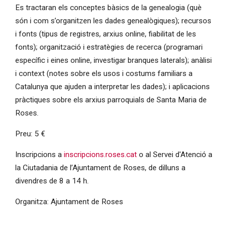
Es tractaran els conceptes bàsics de la genealogia (què
són i com s’organitzen les dades genealògiques); recursos
i fonts (tipus de registres, arxius online, fiabilitat de les
fonts); organització i estratègies de recerca (programari
específic i eines online, investigar branques laterals); anàlisi
i context (notes sobre els usos i costums familiars a
Catalunya que ajuden a interpretar les dades); i aplicacions
pràctiques sobre els arxius parroquials de Santa Maria de
Roses.
Preu: 5 €
Inscripcions a
inscripcions.roses.cat
o al Servei d'Atenció a
la Ciutadania de l’Ajuntament de Roses, de dilluns a
divendres de 8 a 14 h.
Organitza: Ajuntament de Roses