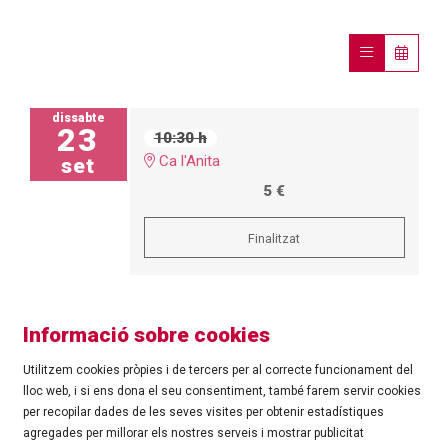
dissabte
23
10:30 h
Ca l'Anita
set
5 €
Finalitzat
Informació sobre cookies
Utilitzem cookies pròpies i de tercers per al correcte funcionament del
lloc web, i si ens dona el seu consentiment, també farem servir cookies
per recopilar dades de les seves visites per obtenir estadístiques
agregades per millorar els nostres serveis i mostrar publicitat
©
Ajuntament de Roses
| C/ Tarragona, 81 | 17480 ROSES