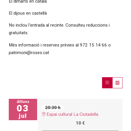
El dimarts en català
El dijous en castellà
No inclou l'entrada al recinte. Consulteu reduccions i
gratuïtats.
Més informació i reserves prèvies al 972 15 14 66 o
patrimoni@roses.cat
dilluns
03
20:30 h
Espai cultural La Ciutadella
jul
10 €