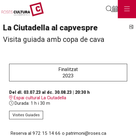
Cerca
La Ciutadella al capvespre
C
Visita guiada amb copa de cava
Finalitzat
2023
Del dl. 03.07.23
al dc. 30.08.23
|
20:30 h
Espai cultural La Ciutadella
Durada:
1 h i 30 m
Visites Guiades
Reserva al 972 15 14 66 o patrimoni@roses.ca