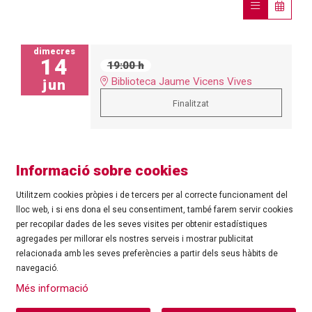
dimecres
14
19:00 h
Biblioteca Jaume Vicens Vives
jun
Finalitzat
Informació sobre cookies
Utilitzem cookies pròpies i de tercers per al correcte funcionament del
lloc web, i si ens dona el seu consentiment, també farem servir cookies
per recopilar dades de les seves visites per obtenir estadístiques
agregades per millorar els nostres serveis i mostrar publicitat
©
Ajuntament de Roses
| C/ Tarragona, 81 | 17480 ROSES
relacionada amb les seves preferències a partir dels seus hàbits de
Tel.: 972 25 24 00 |
cultura@roses.cat
navegació.
Sitemap
|
Ús de Cookies
|
Contacte
|
Més informació
Ajuntament de Roses