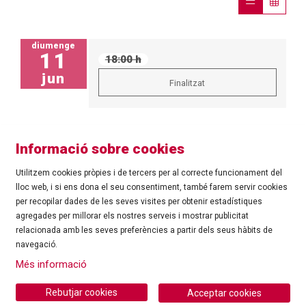
diumenge
11
18:00 h
jun
Finalitzat
Informació sobre cookies
Utilitzem cookies pròpies i de tercers per al correcte funcionament del
lloc web, i si ens dona el seu consentiment, també farem servir cookies
per recopilar dades de les seves visites per obtenir estadístiques
agregades per millorar els nostres serveis i mostrar publicitat
©
Ajuntament de Roses
| C/ Tarragona, 81 | 17480 ROSES
relacionada amb les seves preferències a partir dels seus hàbits de
Tel.: 972 25 24 00 |
cultura@roses.cat
navegació.
Sitemap
|
Ús de Cookies
|
Contacte
|
Més informació
Ajuntament de Roses
Rebutjar cookies
Acceptar cookies