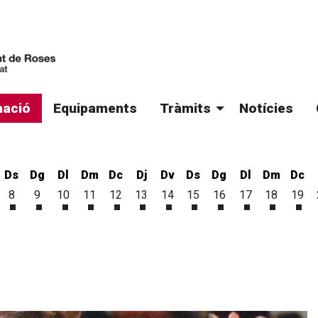
ació
Equipaments
Tràmits
Notícies
Ds
Dg
Dl
Dm
Dc
Dj
Dv
Ds
Dg
Dl
Dm
Dc
8
9
10
11
12
13
14
15
16
17
18
19
'agost
 d'agost
vendres 7 d'agost
Dissabte 8 d'agost
Diumenge 9 d'agost
Dilluns 10 d'agost
Dimarts 11 d'agost
Dimecres 12 d'agost
Dijous 13 d'agost
Divendres 14 d'agost
Dissabte 15 d'agost
Diumenge 16 d'ago
Dilluns 17 d'a
Dimarts 1
Dim