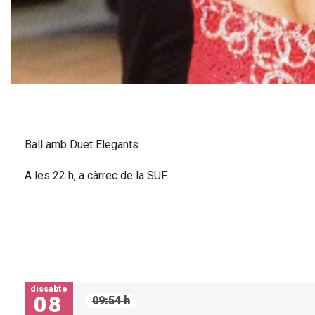
Diapositiva 1 de 1
Ball amb Duet Elegants
A les 22 h, a càrrec de la SUF
dissabte
08
09:54 h