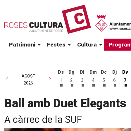
Patrimoni
Festes
Cultura
Program
Ds
Dg
Dl
Dm
Dc
Dj
Dv
AGOST
1
2
3
4
5
6
7
2026
Dissabte 1 d'agost
Diumenge 2 d'agost
Dilluns 3 d'agost
Dimarts 4 d'agost
Dimecres 5 d
Dijous 6
Di
Ball amb Duet Elegants
A càrrec de la SUF