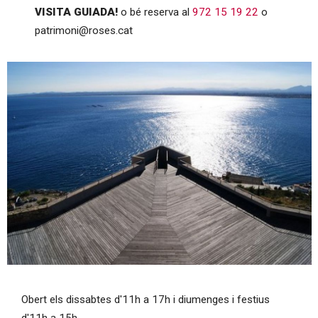
VISITA GUIADA!
o bé reserva al
972 15 19 22
o
patrimoni@roses.cat
Diapositiva 1 de 1
Obert els dissabtes d'11h a 17h i diumenges i festius
d'11h a 15h.