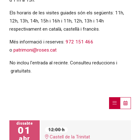
Els horaris de les visites guiades són els següents: 11h,
12h, 13h, 14h, 15h i 16h i 11h, 12h, 13h i 14h
respectivament en català, castellà i francès.
Més informació i reserves:
972 151 466
o
patrimoni@roses.cat
No inclou l'entrada al recinte. Consulteu reduccions i
gratuïtats.
dissabte
01
12:00 h
Castell de la Trinitat
abr