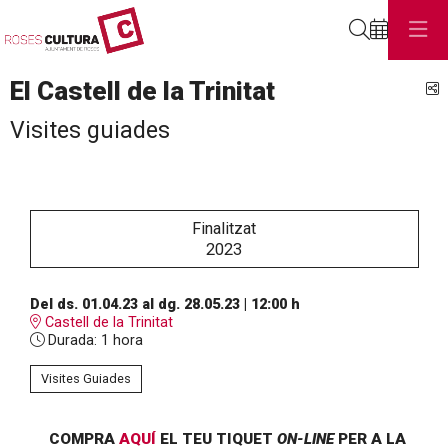
Cerca
El Castell de la Trinitat
C
Visites guiades
Finalitzat
2023
Del ds. 01.04.23
al dg. 28.05.23
|
12:00 h
Castell de la Trinitat
Durada:
1 hora
Visites Guiades
COMPRA
AQUÍ
EL TEU TIQUET
ON-LINE
PER A LA