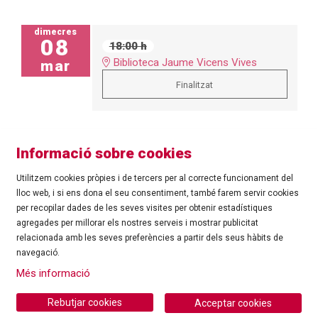
dimecres
08
18:00 h
Biblioteca Jaume Vicens Vives
mar
Finalitzat
Informació sobre cookies
Utilitzem cookies pròpies i de tercers per al correcte funcionament del
lloc web, i si ens dona el seu consentiment, també farem servir cookies
per recopilar dades de les seves visites per obtenir estadístiques
agregades per millorar els nostres serveis i mostrar publicitat
©
Ajuntament de Roses
| C/ Tarragona, 81 | 17480 ROSES
relacionada amb les seves preferències a partir dels seus hàbits de
Tel.: 972 25 24 00 |
cultura@roses.cat
navegació.
Sitemap
|
Ús de Cookies
|
Contacte
|
Més informació
Ajuntament de Roses
Rebutjar cookies
Acceptar cookies