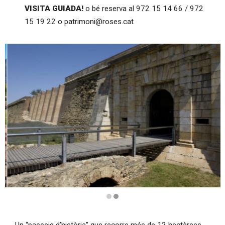
VISITA GUIADA!
o bé reserva al 972 15 14 66 / 972
15 19 22 o patrimoni@roses.cat
Diapositiva 2 de 2
Un “passeig d’història” que recorre més de 12 hectàrees